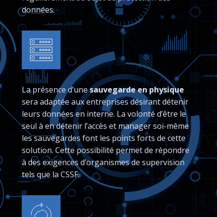
données.
La présence d’une
sauvegarde en physique
sera adaptée aux entreprises désirant détenir
leurs données en interne. La volonté d’être le
seul à en détenir l’accès et manager soi-même
les sauvegardes font les points forts de cette
solution. Cette possibilité permet de répondre
à des exigences d’organismes de supervision
tels que la CSSF.